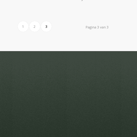
1
2
3
Pagina 3 van 3