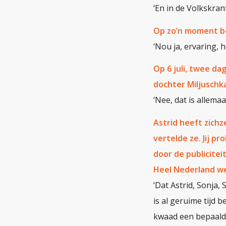
‘En in de Volkskrant
Op zo’n moment bet
‘Nou ja, ervaring,
Op 6 juli, twee da
dochter Miljuschka
‘Nee, dat is allemaa
Astrid heeft zichz
vertelde ze. Jij p
door de publicitei
Heel Nederland we
‘Dat Astrid, Sonja,
is al geruime tijd
kwaad een bepaalde