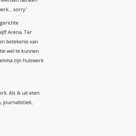
werk… sorry.’
ngerichte
ijff Arena. Ter
 en betekenis van
atie wel te kunnen
ramma zijn huiswerk
rk. Als ik uit eten
 journalistiek,