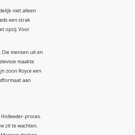
elijk niet alleen
eeds een strak
et opzij. Voor
. Die mensen uit en
elevisie maakte
ijn zoon Royce een
edformaat aan
 Holleeder-proces.
ew zit te wachten.
l. Mensen denken