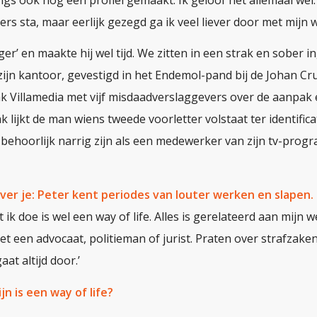
pers sta, maar eerlijk gezegd ga ik veel liever door met mijn 
iger’ en maakte hij wel tijd. We zitten in een strak en sober i
ijn kantoor, gevestigd in het Endemol-pand bij de Johan Cru
k Villamedia met vijf misdaadverslaggevers over de aanpak
k lijkt de man wiens tweede voorletter volstaat ter identific
 behoorlijk narrig zijn als een medewerker van zijn tv-prog
ver je: Peter kent periodes van louter werken en slapen.
at ik doe is wel een way of life. Alles is gerelateerd aan mijn we
et een advocaat, politieman of jurist. Praten over strafzaken,
at altijd door.’
ijn is een way of life?