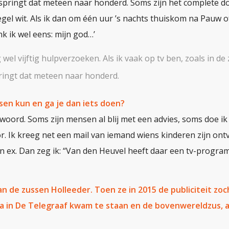
springt dat meteen naar honderd. Soms zijn het complete do
gel wit. Als ik dan om één uur ’s nachts thuiskom na Pauw o
nk ik wel eens: mijn god…’
g wel vijftig hulpverzoeken. Als ik vaak op tv ben, zoals in de
ringt dat meteen naar honderd.
en kun en ga je dan iets doen?
twoord. Soms zijn mensen al blij met een advies, soms doe ik
r. Ik kreeg net een mail van iemand wiens kinderen zijn ont
n ex. Dan zeg ik: “Van den Heuvel heeft daar een tv-progra
van de zussen Holleeder. Toen ze in 2015 de publiciteit zoch
ja in De Telegraaf kwam te staan en de bovenwereldzus, a