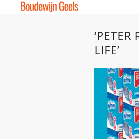
‘PETER 
LIFE’