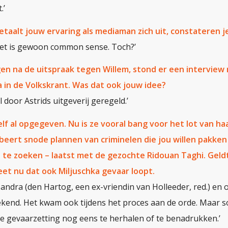
.’
aalt jouw ervaring als mediaman zich uit, constateren je 
 het is gewoon common sense. Toch?’
gen na de uitspraak tegen Willem, stond er een interview
 in de Volkskrant. Was dat ook jouw idee?
l door Astrids uitgeverij geregeld.’
elf al opgegeven. Nu is ze vooral bang voor het lot van ha
robeert snode plannen van criminelen die jou willen pakken
t te zoeken – laatst met de gezochte Ridouan Taghi. Geld
et nu dat ook Miljuschka gevaar loopt.
 Sandra (den Hartog, een ex-vriendin van Holleeder, red.) en
 bekend. Het kwam ook tijdens het proces aan de orde. Maar
 gevaarzetting nog eens te herhalen of te benadrukken.’