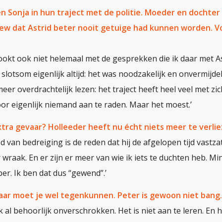
 en Sonja in hun traject met de politie. Moeder en dochter
ew dat Astrid beter nooit getuige had kunnen worden. Voe
rookt ook niet helemaal met de gesprekken die ik daar met A
slotsom eigenlijk altijd: het was noodzakelijk en onvermijdeli
eer overdrachtelijk lezen: het traject heeft heel veel met 
oor eigenlijk niemand aan te raden. Maar het moest.’
xtra gevaar? Holleeder heeft nu écht niets meer te verlie
d van bedreiging is de reden dat hij de afgelopen tijd vastzat
wraak. En er zijn er meer van wie ik iets te duchten heb. M
er. Ik ben dat dus “gewend”.’
Daar moet je wel tegenkunnen. Peter is gewoon niet bang.
ik al behoorlijk onverschrokken. Het is niet aan te leren. En h