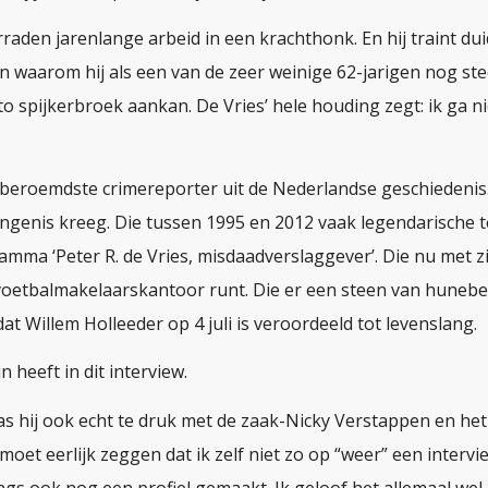
rraden jarenlange arbeid in een krachthonk. En hij traint duid
en waarom hij als een van de zeer weinige 62-jarigen nog st
to spijkerbroek aankan. De Vries’ hele houding zegt: ik ga ni
de beroemdste crimereporter uit de Nederlandse geschiedenis
ngenis kreeg. Die tussen 1995 en 2012 vaak legendarische t
amma ‘Peter R. de Vries, misdaadverslaggever’. Die nu met z
voetbalmakelaarskantoor runt. Die er een steen van huneb
at Willem Holleeder op 4 juli is veroordeeld tot levenslang.
in heeft in dit interview.
was hij ook echt te druk met de zaak-Nicky Verstappen en het
 moet eerlijk zeggen dat ik zelf niet zo op “weer” een intervi
gs ook nog een profiel gemaakt. Ik geloof het allemaal we