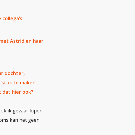
collega’s.
 met Astrid en haar
ar dochter,
 ‘stuk te maken’
t dat hier ook?
 ook ik gevaar lopen
 soms kan het geen