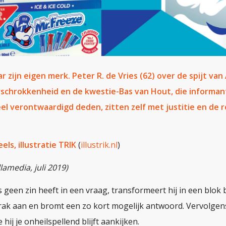
aar zijn eigen merk. Peter R. de Vries (62) over de spijt van
chrokkenheid en de kwestie-Bas van Hout, die informant
heel verontwaardigd deden, zitten zelf met justitie en de
ls, illustratie TRIK
(
illustrik.nl
)
lamedia, juli 2019)
s geen zin heeft in een vraag, transformeert hij in een blok b
strak aan en bromt een zo kort mogelijk antwoord. Vervolgens 
e hij je onheilspellend blijft aankijken.