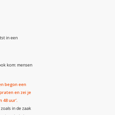
tst in een
k ook kom: mensen
ten begon een
praten en zei je
 48 uur’.
, zoals in de zaak