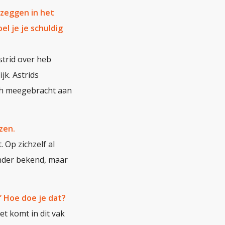
 zeggen in het
l je je schuldig
strid over heb
jk. Astrids
zich meegebracht aan
zen.
. Op zichzelf al
inder bekend, maar
’ Hoe doe je dat?
et komt in dit vak