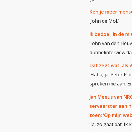
Ken je meer mense
‘John de Mol.’
Ik bedoel: in de mi
‘John van den Heuve
dubbelinterview dat
Dat zegt wat, als 
‘Haha, ja. Peter R.
spreken me aan. En 
Jan Meeus van NRC
serveerster een he
toen: ‘Op mijn web
‘Ja, zo gaat dat. Ik