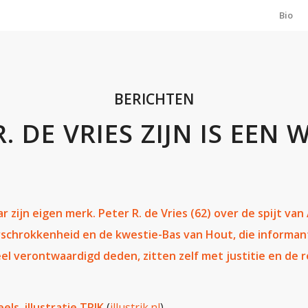
Bio
BERICHTEN
R. DE VRIES ZIJN IS EEN 
aar zijn eigen merk. Peter R. de Vries (62) over de spijt van
chrokkenheid en de kwestie-Bas van Hout, die informant
heel verontwaardigd deden, zitten zelf met justitie en de
ls, illustratie TRIK
(
illustrik.nl
)