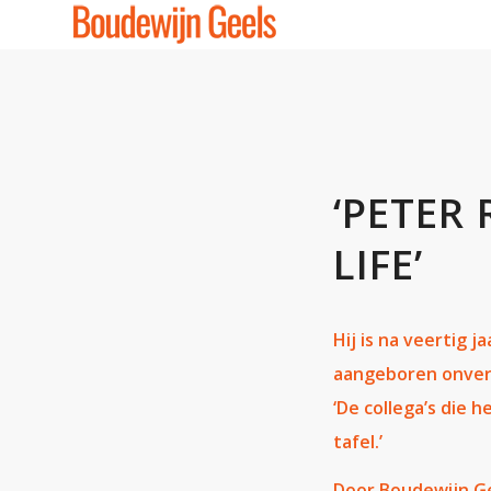
‘PETER 
LIFE’
Hij is na veertig j
aangeboren onvers
‘De collega’s die 
tafel.’
Door Boudewijn Gee